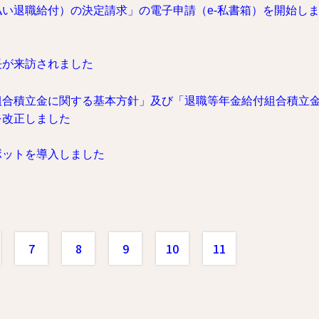
い退職給付）の決定請求」の電子申請（e-私書箱）を開始し
長が来訪されました
組合積立金に関する基本方針」及び「退職等年金給付組合積立
を改正しました
ボットを導入しました
7
8
9
10
11