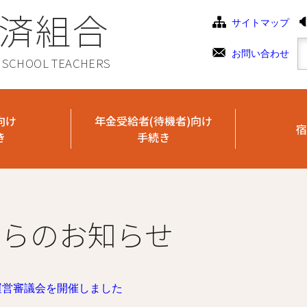
済組合
サイトマップ
お問い合わせ
C SCHOOL TEACHERS
向け
年金受給者(待機者)向け
宿
き
手続き
からのお知らせ
運営審議会を開催しました