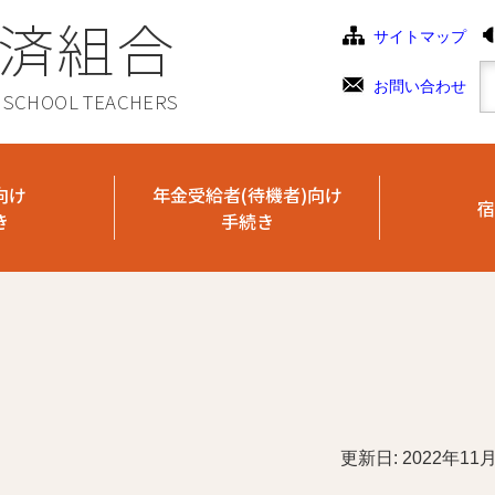
済組合
サイトマップ
お問い合わせ
C SCHOOL TEACHERS
向け
年金受給者(待機者)向け
宿
き
手続き
更新日: 2022年11