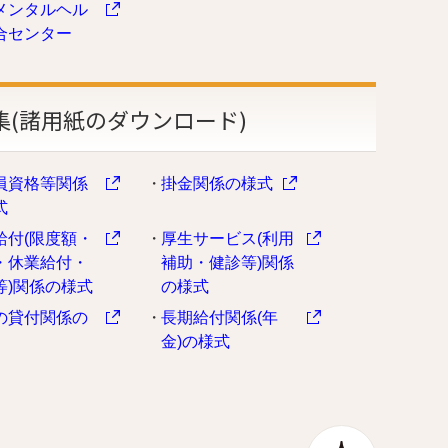
メンタルヘル
合センター
集(諸用紙のダウンロード)
員資格等関係
掛金関係の様式
式
給付(限度額・
厚生サービス(利用
・休業給付・
補助・健診等)関係
等)関係の様式
の様式
の貸付関係の
長期給付関係(年
金)の様式