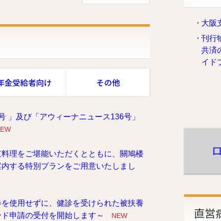
大阪
刊行
共済
イド
年金受給者
向け
その他
号 」及び「アウィーナニュース136号」
NEW
京料理をご堪能いただくとともに、關鳩楼
案内する特別プランをご用意いたしまし
券を使用せずに、健診を受けられた被扶養
直営
ード申請の受付を開始します～
NEW