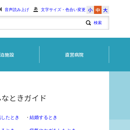
小
中
大
音声読み上げ
文字サイズ・色合い変更
泊施設
直営病院
んなときガイド
職したとき
結婚するとき