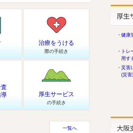
厚生
健康
付
治療をうける
際の手続き
トレ
用す
災害
(災
診査
厚生サービス
指導
の手続き
大阪
一覧へ