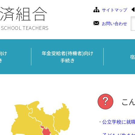
済組合
サイトマップ
お問い合わせ
C SCHOOL TEACHERS
向け
年金受給者(待機者)向け
宿
き
手続き
こ
公立学校に就