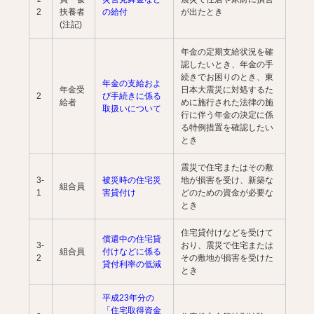
2
扶養者
の給付
が出たとき
(注記)
年金の定期支給状況を確
認したいとき、年金の手
続きでお困りのとき、東
年金の支給およ
年金受
日本大震災に対処するた
2
び手続きに係る
給者
めに施行された法律の施
取扱いについて
行に伴う年金の決定に係
る特例措置を確認したい
とき
震災で住宅またはその敷
3-
被災時の住宅災
地が損害を受け、新築な
組合員
1
害貸付け
どのための資金が必要な
とき
住宅貸付けなどを受けて
償還中の住宅貸
3-
おり、震災で住宅または
組合員
付けなどに係る
2
その敷地が損害を受けた
貸付利率の低減
とき
平成23年分の
「住宅取得資金