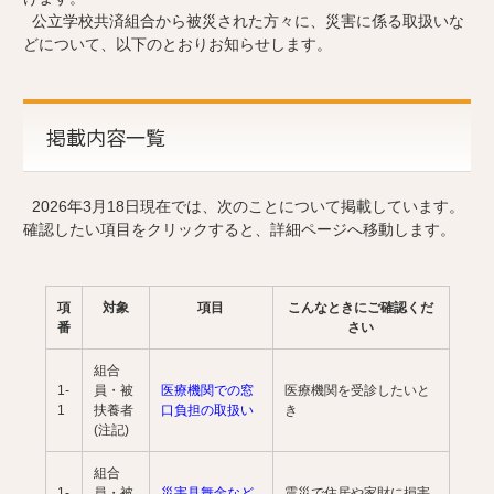
公立学校共済組合から被災された方々に、災害に係る取扱いな
どについて、以下のとおりお知らせします。
掲載内容一覧
2026年3月18日現在では、次のことについて掲載しています。
確認したい項目をクリックすると、詳細ページへ移動します。
項
対象
項目
こんなときにご確認くだ
番
さい
組合
1-
員・被
医療機関での窓
医療機関を受診したいと
1
扶養者
口負担の取扱い
き
(注記)
組合
1-
員・被
災害見舞金など
震災で住居や家財に損害