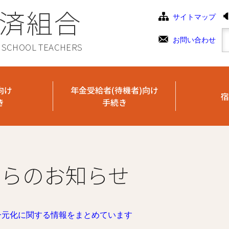
済組合
サイトマップ
お問い合わせ
C SCHOOL TEACHERS
向け
年金受給者(待機者)向け
宿
き
手続き
からのお知らせ
一元化に関する情報をまとめています