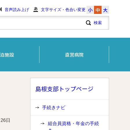
小
中
大
音声読み上げ
文字サイズ・色合い変更
泊施設
直営病院
島根支部トップページ
手続きナビ
月26日
組合員資格・年金の手続