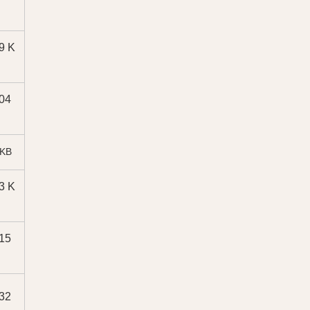
9 K
04
 KB
3 K
15
32