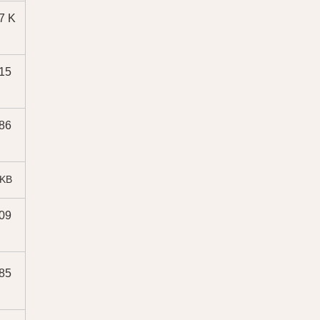
7 K
15
86
 KB
09
85