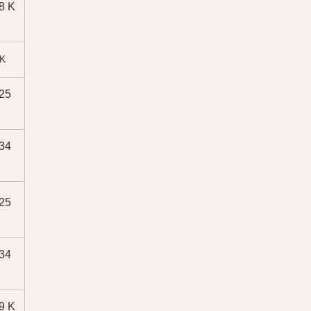
8 K
K
25
34
25
34
9 K