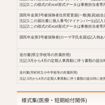
注記2:この様式のExcel形式データは事務担当者
国民年金第3号被保険者住所変更届(一般(船員)組合
注記1:この届出書に個人番号(マイナンバー)は記
注記2:この様式のExcel形式データは事務担当者
国民年金第3号被保険者(ローマ字氏名届)(記入例あ
送付書(県立学校等の所属所用)
注記:3月から4月の定期人事異動に伴う書類の提
送付書(市町村立小中学校等の所属所用)
注記:3月から4月の定期人事異動に伴う書類の提出時に使
様式集(医療・短期給付関係)