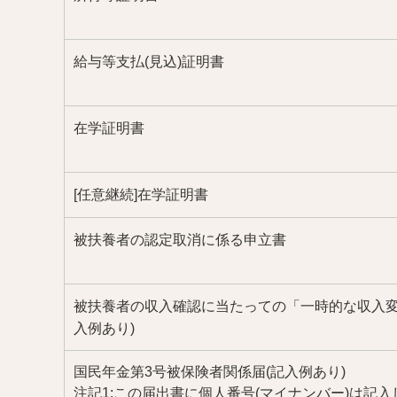
給与等支払(見込)証明書
在学証明書
[任意継続]在学証明書
被扶養者の認定取消に係る申立書
被扶養者の収入確認に当たっての「一時的な収入変
入例あり)
国民年金第3号被保険者関係届(記入例あり)
注記1:この届出書に個人番号(マイナンバー)は記