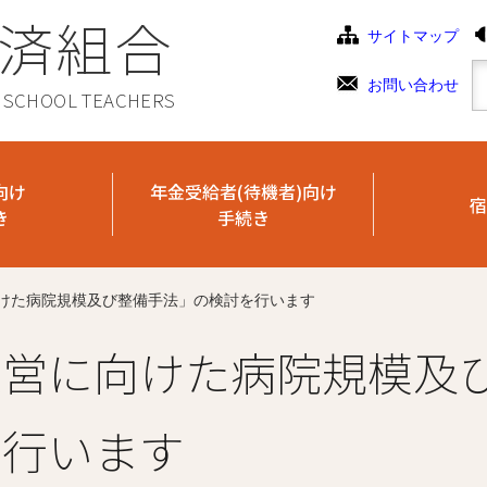
済組合
サイトマップ
お問い合わせ
C SCHOOL TEACHERS
向け
年金受給者(待機者)向け
宿
き
手続き
けた病院規模及び整備手法」の検討を行います
運営に向けた病院規模及
を行います