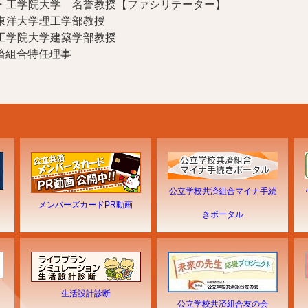
院大学 名誉教授【ファシリテーター】
学理工学部教授
大学建築学部教授
特任理事
公立学校共済組合マイナ手続
メンバーズカードPR動画
きポータル
生活設計診断
公立学校共済組合友の会