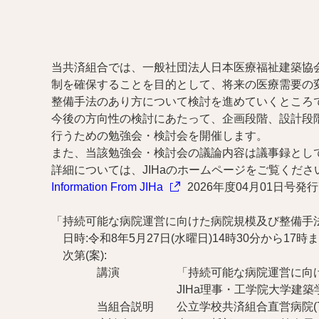
当共済組合では、一般社団法人日本医療福祉建築協会
制を確保することを目的として、将来の医療需要の
整備手法のあり方について検討を進めていくところ
今後の方向性の検討にあたって、企画段階、設計段
行うための勉強会・検討会を開催します。
また、当該勉強会・検討会の議論内容は議事録とし
詳細については、JIHaのホームページをご覧くださ
Information From JIHa
2026年度04月01日号
「持続可能な病院運営に向けた病院規模及び整備手
日時:令和8年5月27日(水曜日)14時30分から17時
次第(案):
講演 「持続可能な病院運営に向けた
JIHa理事・工学院大学建築学部
当組合説明 公立学校共済組合直営病院(7病