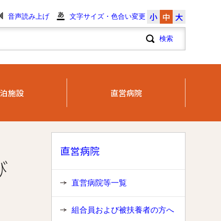
小
中
大
音声読み上げ
文字サイズ・色合い変更
泊施設
直営病院
直営病院
び
直営病院等一覧
組合員および被扶養者の方へ