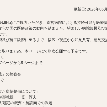
更新日: 2026年05
(JIHa)にご協力いただき、直営病院における持続可能な医療
変化や国の医療政策の動向を踏まえた、望ましい病院規模及び
です。
階及び施工段階に至るまで、幅広い視点から知見共有、意見交
て取りまとめ、本ページにて順次公開する予定です。
い。
発行7ページから9ページまで
法」の勉強会
まで
病院整備について」
教授 筧 淳夫
院)の概要・施設面での課題