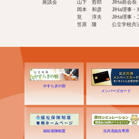
座談会 山下 哲郎 JIHa前会長・工学
岡本 和彦 JIHa理事・東洋大
筧 淳夫 JIHa理事・工学院
笠原 隆 公立学校共済組合
やすらぎの宿
メンバーズカード
福祉保険制度
当共済組合専用