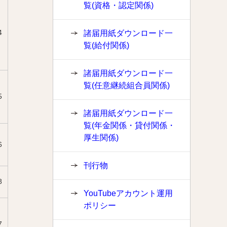
覧(資格・認定関係)
4
諸届用紙ダウンロード一
覧(給付関係)
諸届用紙ダウンロード一
覧(任意継続組合員関係)
5
諸届用紙ダウンロード一
覧(年金関係・貸付関係・
厚生関係)
6
刊行物
8
YouTubeアカウント運用
ポリシー
7