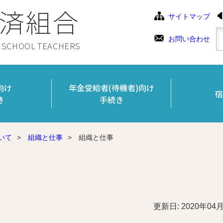
済組合
サイトマップ
お問い合わせ
C SCHOOL TEACHERS
向け
年金受給者(待機者)向け
宿
き
手続き
いて
>
組織と仕事
>
組織と仕事
更新日: 2020年04