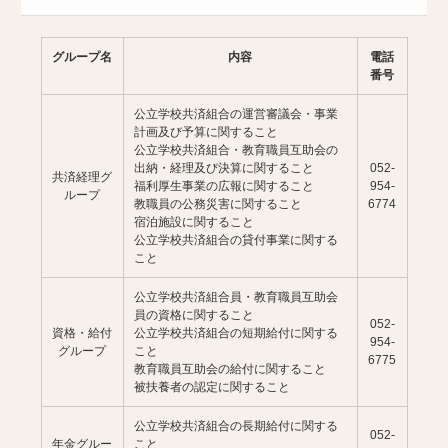
グループ名
内容
電話
番号
公立学校共済組合の運営審議会・事業
計画及び予算に関すること
公立学校共済組合・教育職員互助会の
出納・経理及び決算に関すること
052-
共済経理グ
福利厚生事業の広報に関すること
954-
ループ
教職員の公務災害に関すること
6774
宿泊施設に関すること
公立学校共済組合の貸付事業に関する
こと
公立学校共済組合員・教育職員互助会
員の資格に関すること
052-
資格・給付
公立学校共済組合の短期給付に関する
954-
グループ
こと
6775
教育職員互助会の給付に関すること
被扶養者の認定に関すること
公立学校共済組合の長期給付に関する
052-
年金グルー
こと