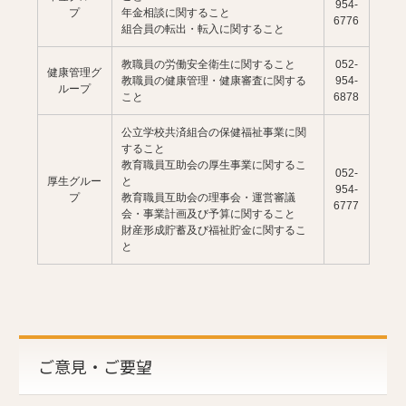
954-
プ
年金相談に関すること
6776
組合員の転出・転入に関すること
教職員の労働安全衛生に関すること
052-
健康管理グ
教職員の健康管理・健康審査に関する
954-
ループ
こと
6878
公立学校共済組合の保健福祉事業に関
すること
教育職員互助会の厚生事業に関するこ
052-
厚生グルー
と
954-
プ
教育職員互助会の理事会・運営審議
6777
会・事業計画及び予算に関すること
財産形成貯蓄及び福祉貯金に関するこ
と
ご意見・ご要望