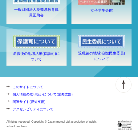
一般財団法人愛知県教育職
女子学生会館
員互助会
退職後の地域活動(民生委員)
退職後の地域活動(保護司)に
について
ついて
このサイトについて
個人情報の取り扱いについて(愛知支部)
関連サイト(愛知支部)
アクセシビリティについて
All rights reserved, Copyright © Japan mutual aid association of public
school teachers.