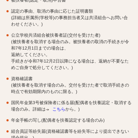
被扶養者(認定・取消)申告書
認定の事由、取消の事由に応じた証明書類
(詳細は所属所(学校等)の事務担当者又は共済組合へお問い合
わせください。)
公立学校共済組合被扶養者証(交付を受けた者)
(被扶養者を取消する場合のみ。被扶養者の取消の手続きが令
和7年12月1日までの場合は、
返納してください。
手続きが令和7年12月2日以降になる場合は、返納が不要なた
めご自身で処分してください。)
資格確認書
(被扶養者を取消す場合のみ。交付を受けた者で取消手続きの
時点で有効期限内のものに限る。)
国民年金第3号被保険者に係る届(配偶者を扶養認定・取消する
場合のみ。詳細は
こちら
から。)
年金手帳の写し(配偶者を扶養認定する場合のみ)
組合員証等紛失届(資格確認書等を紛失等により提出できない
場合提出。)