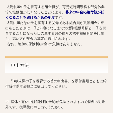
3歳未満の子を養育する組合員が、育児短時間勤務や部分休業
等で報酬額が低くなったことにより、
将来の年金の給付額が低
くなることを避けるための制度
です。
3歳に満たない子を養育する父母である組合員が共済組合に申
出をしたときは、子が3歳になるまでの標準報酬月額と、子を養
育することになった日の属する月の前月の標準報酬月額を比較
し、高い方が年金の算定に適用されます。
なお、追加の保険料(掛金)の負担はありません。
申出方法
「3歳未満の子を養育する旨の申出書」を添付書類とともに給
付貸付課年金担当に提出してください。
※ 産休・育休中は保険料(掛金)が免除されますので特例の対象
外です。復職後に申し出てください。