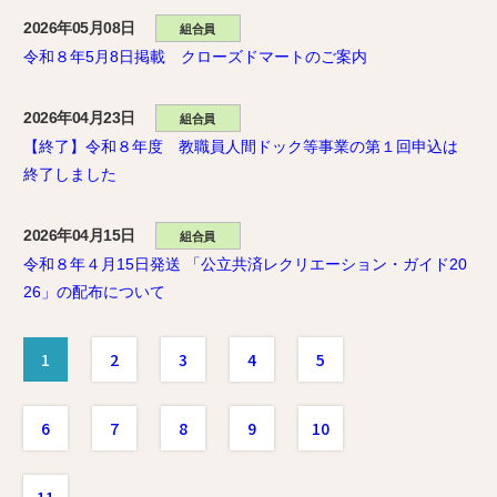
2026年05月08日
組合員
令和８年5月8日掲載 クローズドマートのご案内
2026年04月23日
組合員
【終了】令和８年度 教職員人間ドック等事業の第１回申込は
終了しました
2026年04月15日
組合員
令和８年４月15日発送 「公立共済レクリエーション・ガイド20
26」の配布について
1
2
3
4
5
6
7
8
9
10