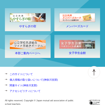
やすらぎの宿
メンバーズカード
女子学生会館
本部ご案内ページへ
このサイトについて
個人情報の取り扱いについて(神奈川支部)
関連サイト(神奈川支部)
アクセシビリティについて
All rights reserved, Copyright © Japan mutual aid association of public
school teachers.