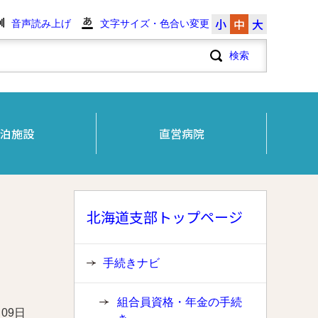
小
中
大
音声読み上げ
文字サイズ・色合い変更
泊施設
直営病院
北海道支部トップページ
手続きナビ
組合員資格・年金の手続
月09日