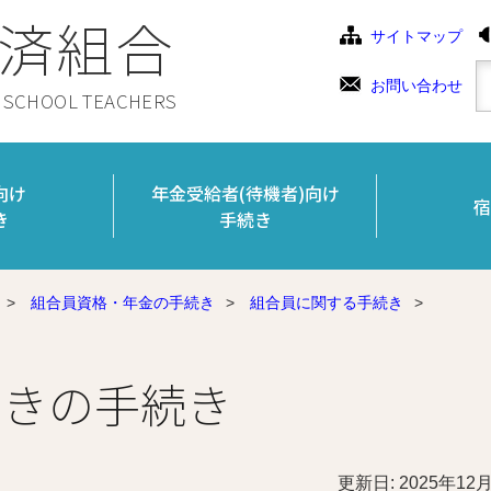
済組合
サイトマップ
お問い合わせ
C SCHOOL TEACHERS
向け
年金受給者(待機者)向け
宿
き
手続き
>
組合員資格・年金の手続き
>
組合員に関する手続き
>
ときの手続き
更新日: 2025年12