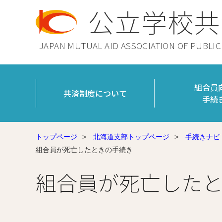
公立学校共
JAPAN MUTUAL AID ASSOCIATION OF PUBLI
組合員
共済制度について
手続
トップページ
>
北海道支部トップページ
>
手続きナビ
組合員が死亡したときの手続き
組合員が死亡した