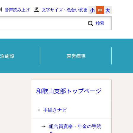
小
中
大
音声読み上げ
文字サイズ・色合い変更
泊施設
直営病院
和歌山支部トップページ
手続きナビ
組合員資格・年金の手続