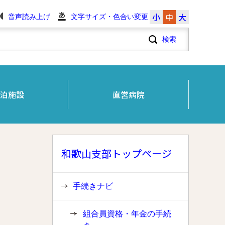
小
中
大
音声読み上げ
文字サイズ・色合い変更
泊施設
直営病院
和歌山支部トップページ
手続きナビ
組合員資格・年金の手続