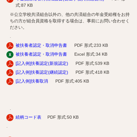
式:87 KB
※公立学校共済組合以外の、他の共済組合の年金受給権をお持
ちの方が組合員資格を取得する場合は、事前にお問い合わせく
ださい。
.
被扶養者認定・取消申告書
PDF 形式:233 KB
被扶養者認定・取消申告書
Excel 形式:34 KB
[記入例]扶養認定(新規認定)
PDF 形式:539 KB
[記入例]扶養認定(継続認定)
PDF 形式:418 KB
[記入例]扶養取消
PDF 形式:405 KB
.
続柄コード表
PDF
形式:50 KB
.