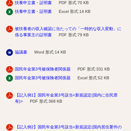
扶養申立書・証明書
PDF 形式:70 KB
扶養申立書・証明書
Excel 形式:14 KB
.
被扶養者の収入確認に当たっての「一時的な収入変動」に
係る事業主の証明書
PDF 形式:79 KB
.
協議書
Word 形式:14 KB
.
国民年金第3号被保険者関係届
PDF
形式:331 KB
国民年金第3号被保険者関係届
Excel 形式:52 KB
【記入例1】国民年金第3号該当<新規認定(国内に住民票
有)>
PDF 形式:368 KB
【記入例2】国民年金第3号該当<新規認定(国内居住要件の