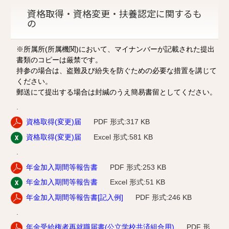
資格取得・資格変更・扶養認定に関するも
の
※所属所(所属機関)において、マイナンバーが記載された提出
書類のコピーは厳禁です。
持参の場合は、盗難及び紛失を防ぐための必要な措置を講じて
ください。
郵送にて提出する場合は封緘のうえ簡易書留としてください。
.
資格取得(変更)届
PDF 形式:317 KB
資格取得(変更)届
Excel 形式:581 KB
.
年金加入期間等報告書
PDF
形式:253 KB
年金加入期間等報告書
Excel 形式:51 KB
年金加入期間等報告書[記入例]
PDF
形式:246 KB
.
年金受給権者再就職届書(公立学校共済組合用)
PDF
形