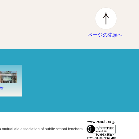
ページの先頭へ
館
n mutual aid association of public school teachers.