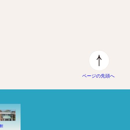
、
ページの先頭へ
館