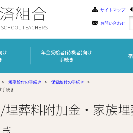
済組合
サイトマップ
お問い合わせ
C SCHOOL TEACHERS
向け
年金受給者(待機者)向け
宿
き
手続き
>
短期給付の手続き
>
保健給付の手続き
>
求手続き
/埋葬料附加金・家族埋
続き