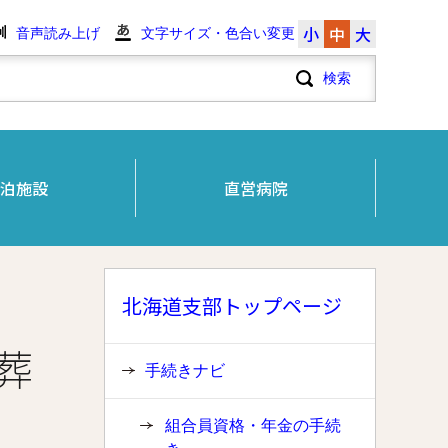
小
中
大
音声読み上げ
文字サイズ・色合い変更
泊施設
直営病院
北海道支部トップページ
葬
手続きナビ
組合員資格・年金の手続