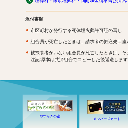
埋葬料・家族埋葬料・同附加金請求書(別紙様式
添付書類
市区町村が発行する死体埋火葬許可証の写し
組合員が死亡したときは、請求者の振込先口座が
被扶養者がいない組合員が死亡したときは、そ
注記:原本は共済組合でコピーした後返送します
やすらぎの宿
メンバーズカード