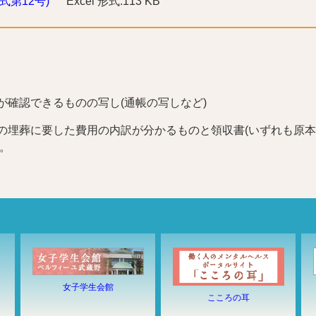
第12号)
Excel 形式:113 KB
確認できるものの写し(通帳の写しなど)
の埋葬に要した費用の内訳が分かるものと領収書(いずれも原本
。
女子学生会館
こころの耳