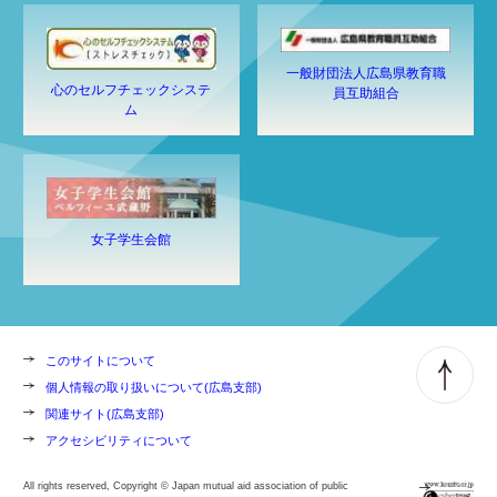
一般財団法人広島県教育職
心のセルフチェックシステ
員互助組合
ム
女子学生会館
このサイトについて
個人情報の取り扱いについて(広島支部)
関連サイト(広島支部)
アクセシビリティについて
All rights reserved, Copyright © Japan mutual aid association of public