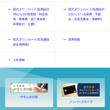
様式ダウンロード(短期給付
様式ダウンロード(短期給付
09から10/ 限度額・特定疾
12から17 / 出産費・弔慰
病・療養費・第三者加害・
金・災害見舞金・埋葬料)
休業給付・公費)
様式ダウンロード(任意継続
採用情報
組合員関係)
入札情報
やすらぎの宿
メンバーズカード