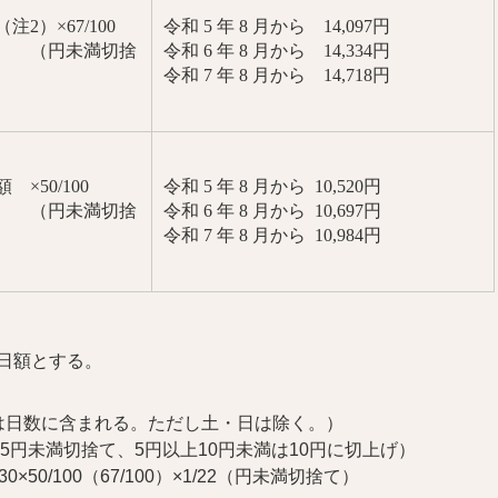
（注2
）×
67/100
令和 5 年 8
月から 14,097円
未満切捨
令和 6 年 8 月から 14,334円
令和 7 年 8 月から 14,718円
50/100
令和 5 年 8 月から
10,520円
未満切捨
令和 6 年 8 月から 10,697円
令和 7 年 8 月から 10,984円
日額とする。
は日数に含まれる。ただし土・日は除く。）
5円未満切捨て、5円以上10円未満は10円に切上げ
）
30
×
50/100
（
67/100
）×
1/22
（円未満切捨て）