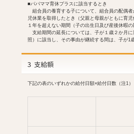
■パパママ育休プラスに該当するとき
組合員の養育する子について、組合員の配偶者
児休業を取得したとき（父親と母親がともに育児
１年を超えない期間（子の出生日及び産後休暇の
支給期間の延長については、子が１歳２か月に達
照）に該当し、その事由が継続する間は、子が1
3 支給額
下記の表のいずれかの給付日額×給付日数（注1
）
日