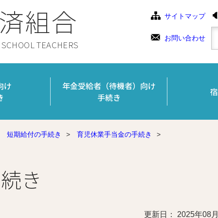
済組合
サイトマップ
お問い合わせ
C SCHOOL TEACHERS
向け
年金受給者（待機者）向け
宿
き
手続き
短期給付の手続き
>
育児休業手当金の手続き
>
手続き
更新日： 2025年08