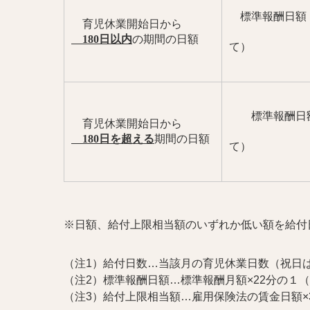
標準報酬日額
育児休業開始日から
（円
180
日以内
の期間の日額
て）
標準報酬日額 ×
育児休業開始日から
（円
180
日を超える
期間の日額
て）
※日額、給付上限相当額のいずれか低い額を給付
（注1
）給付日数…当該月の育児休業日数（祝日
（注2
）標準報酬日額…標準報酬月額×
22
分の１（
（注3
）給付上限相当額…雇用保険法の賃金日額×