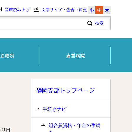
小
中
大
音声読み上げ
文字サイズ・色合い変更
泊施設
直営病院
静岡支部トップページ
手続きナビ
組合員資格・年金の手続
月01日