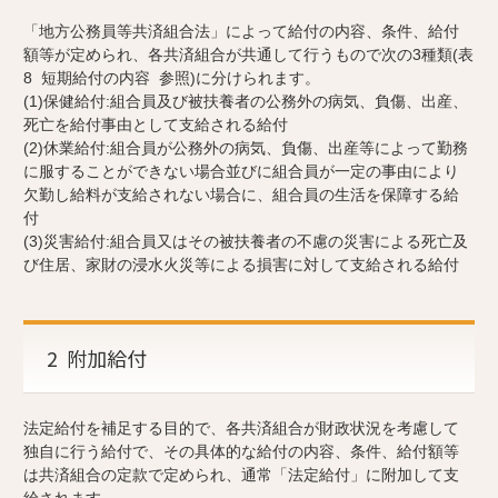
「地方公務員等共済組合法」によって給付の内容、条件、給付
額等が定められ、各共済組合が共通して行うもので次の3種類(表
8 短期給付の内容 参照)に分けられます。
(1)保健給付:組合員及び被扶養者の公務外の病気、負傷、出産、
死亡を給付事由として支給される給付
(2)休業給付:組合員が公務外の病気、負傷、出産等によって勤務
に服することができない場合並びに組合員が一定の事由により
欠勤し給料が支給されない場合に、組合員の生活を保障する給
付
(3)災害給付:組合員又はその被扶養者の不慮の災害による死亡及
び住居、家財の浸水火災等による損害に対して支給される給付
2 附加給付
法定給付を補足する目的で、各共済組合が財政状況を考慮して
独自に行う給付で、その具体的な給付の内容、条件、給付額等
は共済組合の定款で定められ、通常「法定給付」に附加して支