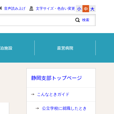
小
中
大
音声読み上げ
文字サイズ・色合い変更
泊施設
直営病院
静岡支部トップページ
こんなときガイド
公立学校に就職したとき
と