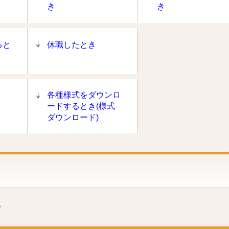
き
き
ると
休職したとき
各種様式をダウンロ
ードするとき(様式
ダウンロード)
。