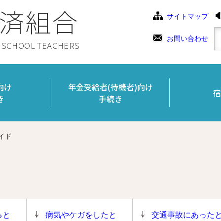
済組合
サイトマップ
お問い合わせ
C SCHOOL TEACHERS
向け
年金受給者(待機者)向け
宿
き
手続き
イド
ると
病気やケガをしたと
交通事故にあった