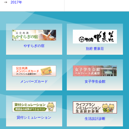
2017年
やすらぎの宿
別府 豊泉荘
メンバーズカード
女子学生会館
貸付シミュレーション
生活設計診断