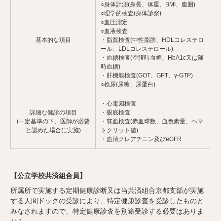
○身体計測(身長、体重、BMI、腹囲)
○理学的検査(身体診察)
○血圧測定
○血液検査
基本的な項目
・脂質検査(中性脂肪、HDLコレステロ
ール、LDLコレステロール)
・血糖検査(空腹時血糖、HbA1c又は随
時血糖)
・肝機能検査(GOT、GPT、γ-GTP)
○検尿(尿糖、尿蛋白)
・心電図検査
詳細な健診の項目
・眼底検査
(一定基準の下、医師が必要
・貧血検査(赤血球数、血色素量、ヘマ
と認めた場合に実施)
トクリット値)
・血清クレアチニン及びeGFR
【公立学校共済組合員】
所属所で実施する定期健康診断又は当共済組合京都支部が実施
する人間ドックの受診により、特定健康診査を受診したものと
みなされますので、特定健康診査を別途受診する必要はありま