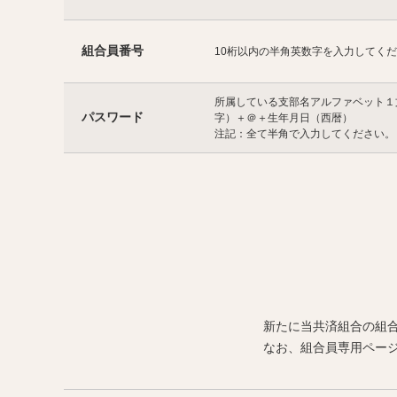
組合員番号
10桁以内の半角英数字を入力してく
所属している支部名アルファベット１
パスワード
字）＋＠＋生年月日（西暦）
注記：全て半角で入力してください。
新たに当共済組合の組
なお、組合員専用ペー