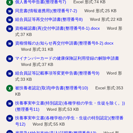
個人番号申告書(整理番号7)
Excel 形式:74 KB
同意書(情報連携用)(整理番号7-2)
Word 形式:25 KB
組合員証等再交付申請書(整理番号8)
Word 形式:22 KB
資格確認書(再)交付申請書(整理番号8-1).docx
Word 形
式:37 KB
資格情報のお知らせ再交付申請書(整理番号8-2).docx
Word 形式:31 KB
マイナンバーカードの健康保険証利用登録の解除申請書
Word 形式:37 KB
組合員証等記載事項等変更申告書(整理番号9)
Word 形
式:33 KB
被扶養者認定(取消)申告書(整理番号10)
Excel 形式:353
KB
扶養事実申立書(特別認定(各種学校の学生・生徒を除く。))
(整理番号11)
Word 形式:53 KB
扶養事実申立書(各種学校の学生・生徒の特別認定)(整理番
号12)
Word 形式:55 KB
雇用及び給与支給(見込)証明書(整理番号13)
Word 形