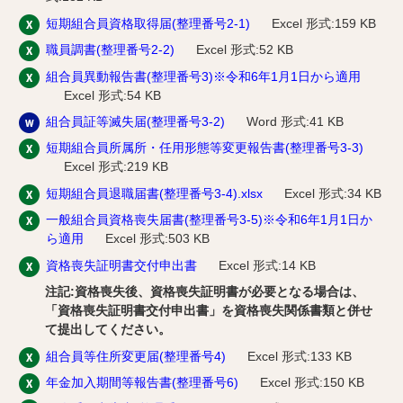
短期組合員資格取得届(整理番号2-1)
Excel 形式:159 KB
職員調書(整理番号2-2)
Excel 形式:52 KB
組合員異動報告書(整理番号3)※令和6年1月1日から適用
Excel 形式:54 KB
組合員証等滅失届(整理番号3-2)
Word 形式:41 KB
短期組合員所属所・任用形態等変更報告書(整理番号3-3)
Excel 形式:219 KB
短期組合員退職届書(整理番号3-4).xlsx
Excel 形式:34 KB
一般組合員資格喪失届書(整理番号3-5)※令和6年1月1日か
ら適用
Excel 形式:503 KB
資格喪失証明書交付申出書
Excel 形式:14 KB
注記
:資格喪失後、資格喪失証明書が必要となる場合は、
「資格喪失証明書交付申出書」を資格喪失関係書類と併せ
て提出してください。
組合員等住所変更届(整理番号4)
Excel 形式:133 KB
年金加入期間等報告書(整理番号6)
Excel 形式:150 KB