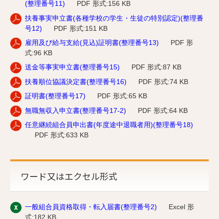
(整理番号11)
PDF 形式:156 KB
扶養事実申立書(各種学校の学生・生徒の特別認定)(整理番
号12)
PDF 形式:151 KB
雇用及び給与支給(見込)証明書(整理番号13)
PDF 形
式:96 KB
送金等事実申立書(整理番号15)
PDF 形式:87 KB
扶養順位協議決定書(整理番号16)
PDF 形式:74 KB
証明書(整理番号17)
PDF 形式:65 KB
無職無収入申立書(整理番号17-2)
PDF 形式:64 KB
任意継続組合員申出書(年度途中退職者用)(整理番号18)
PDF 形式:633 KB
ワード又はエクセル形式
一般組合員資格取得・転入届書(整理番号2)
Excel 形
式:182 KB