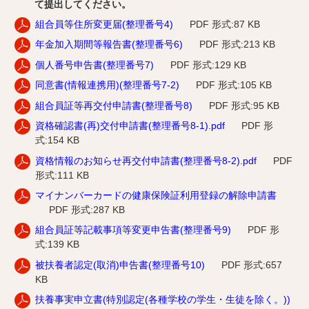
て提出してください。
組合員等住所変更届(整理番号4)
PDF 形式:87 KB
年金加入期間等報告書(整理番号6)
PDF 形式:213 KB
個人番号申告書(整理番号7)
PDF 形式:129 KB
同意書(情報連携用)(整理番号7-2)
PDF 形式:105 KB
組合員証等再交付申請書(整理番号8)
PDF 形式:95 KB
資格確認書(再)交付申請書(整理番号8-1).pdf
PDF 形
式:154 KB
資格情報のお知らせ再交付申請書(整理番号8-2).pdf
PDF
形式:111 KB
マイナンバーカードの健康保険証利用登録の解除申請書
PDF 形式:287 KB
組合員証等記載事項等変更申告書(整理番号9)
PDF 形
式:139 KB
被扶養者認定(取消)申告書(整理番号10)
PDF 形式:657
KB
扶養事実申立書(特別認定(各種学校の学生・生徒を除く。))