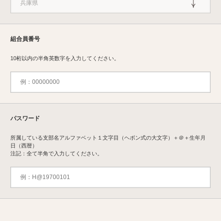
組合員番号
10桁以内の半角英数字を入力してください。
パスワード
所属している支部名アルファベット１文字目（ヘボン式の大文字）＋＠＋生年月
日（西暦）
注記：全て半角で入力してください。