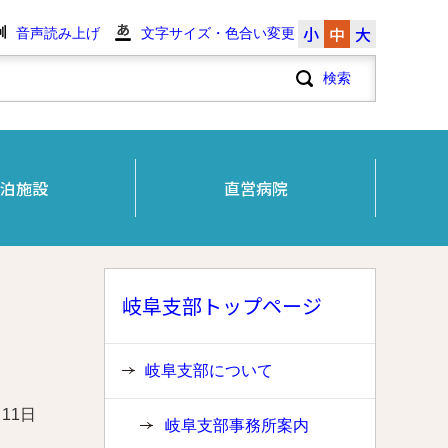
小
中
大
音声読み上げ
文字サイズ・色合い変更
泊施設
直営病院
岐阜支部トップページ
岐阜支部について
月11日
岐阜支部事務所案内