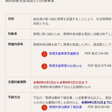
福岡県教育委員会との共催事業
目的
組合員が取り組む禁煙を支援することにより、生活習慣病
目的とする。
対象者
禁煙に取り組むため、禁煙外来治療を受診し治療が終了し
実施内容等
禁煙外来治療を終了し禁煙を達成した方に、達成賞としてクオ
禁煙支援事業実施要項
PDF 形式:144 KB
禁煙支援事業のお知らせ
PDF 形式:475 KB
支援対象期間
令和8年4月1日から令和9年3月31日まで
注記:禁煙外来治療終了日が上記期間のもの
手続方法
下記の「禁煙治療終了報告書」に必要事項を記入し、受診
とが分かる書類の写しを添付の上、
令和9年3月31日まで
禁煙外来治療終了報告書
PDF 形式:88 KB