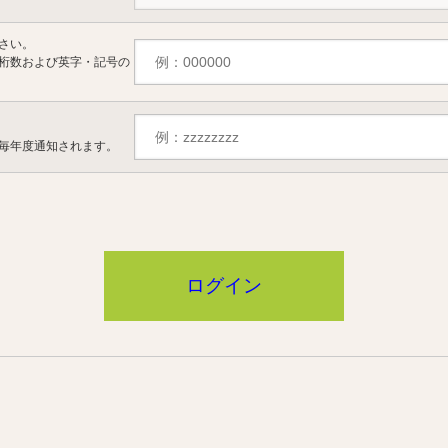
さい。
桁数および英字・記号の
毎年度通知されます。
ログイン