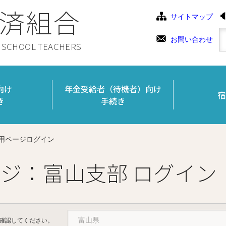
済組合
サイトマップ
お問い合わせ
C SCHOOL TEACHERS
向け
年金受給者（待機者）向け
宿
き
手続き
用ページログイン
ジ：富山支部 ログイン
確認してください。