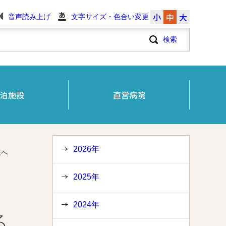
小
中
大
音声読み上げ
文字サイズ・色合い変更
泊施設
直営病院
2026年
様へ
2025年
2024年
る