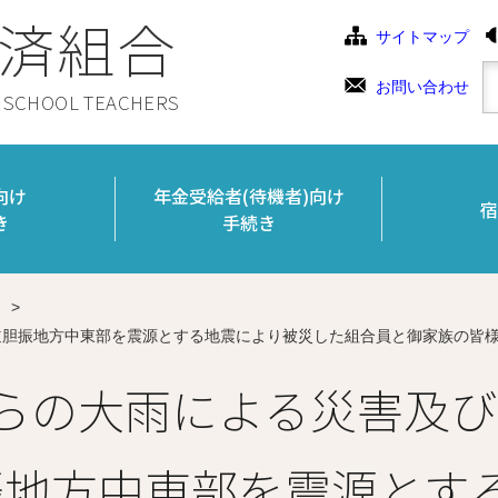
済組合
サイトマップ
お問い合わせ
C SCHOOL TEACHERS
向け
年金受給者(待機者)向け
宿
き
手続き
>
海道胆振地方中東部を震源とする地震により被災した組合員と御家族の皆
からの大雨による災害及び
振地方中東部を震源とす