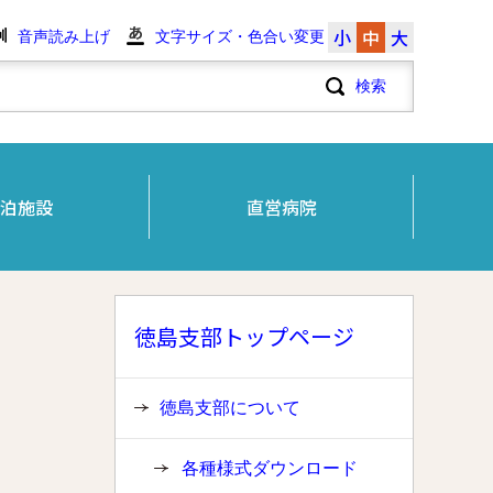
小
中
大
音声読み上げ
文字サイズ・色合い変更
泊施設
直営病院
徳島支部トップページ
徳島支部について
各種様式ダウンロード