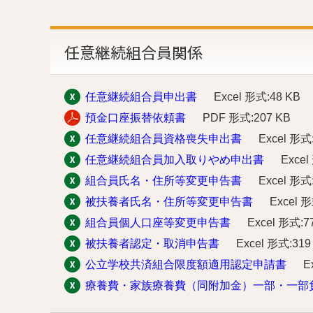
任意継続組合員関係
任意継続組合員申出書
Excel 形式:48 KB
預金口座振替依頼書
PDF 形式:207 KB
任意継続組合員資格喪失申出書
Excel 形式
任意継続組合員加入取りやめ申出書
Excel
組合員氏名・住所等変更申告書
Excel 形式
被扶養者氏名・住所等変更申告書
Excel 形
組合員個人口座等変更申告書
Excel 形式:7
被扶養者認定・取消申告書
Excel 形式:319
公立学校共済組合限度額適用認定申請書
E
療養費・家族療養費（同附加金）一部・一部