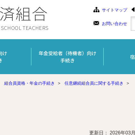
済組合
サイトマップ
お問い合わせ
C SCHOOL TEACHERS
向け
年金受給者（待機者）向け
宿
き
手続き
組合員資格・年金の手続き
>
任意継続組合員に関する手続き
>
更新日： 2026年03