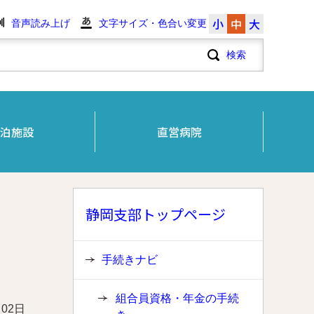
小
中
大
音声読み上げ
文字サイズ・色合い変更
泊施設
直営病院
静岡支部トップページ
手続きナビ
組合員資格・年金の手続
月02日