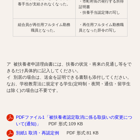
・市町村長の発行する所得
養手当が支給されなくなった。
証明書
・扶養手当認定簿の写し
組合員が再任用フルタイム勤務
・再任用フルタイム勤務職
職員となった。
員となった辞令の写し
ア 被扶養者申請理由書には、扶養の状況・将来の見通し等をで
きるだけ具体的に記入してください。
イ 別居の場合は、送金を証明できる書類も添付してください。
なお、学校教育法に規定する学生(定時制・夜間・通信・留学生
は除く)の場合は不要です。
PDFファイル1「被扶養者認定取消に係る取扱いの変更につ
いて(通知)」
PDF 形式:109 KB
別紙1 取消・再認定例
PDF 形式:81 KB