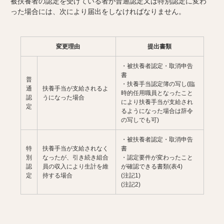
被扶養者の認定を受けている者が普通認定又は特別認定に変わ
った場合には、次により届出をしなければなりません。
変更理由
提出書類
・被扶養者認定・取消申告
書
普
・扶養手当認定簿の写し(臨
通
扶養手当が支給されるよ
時的任用職員となったこと
認
うになった場合
により扶養手当が支給され
定
るようになった場合は辞令
の写しでも可)
・被扶養者認定・取消申告
特
扶養手当が支給されなく
書
別
なったが、引き続き組合
・認定要件が変わったこと
認
員の収入により生計を維
が確認できる書類(表4)
定
持する場合
(注記1)
(注記2)