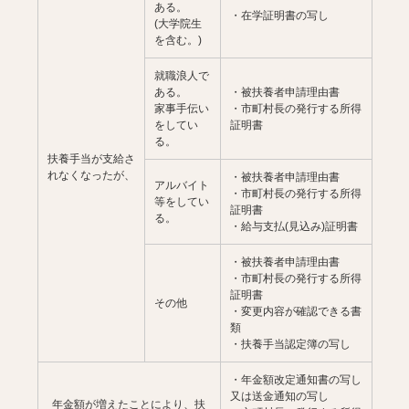
ある。
・在学証明書の写し
(大学院生
を含む。)
就職浪人で
ある。
・被扶養者申請理由書
家事手伝い
・市町村長の発行する所得
をしてい
証明書
る。
扶養手当が支給さ
れなくなったが、
・被扶養者申請理由書
アルバイト
・市町村長の発行する所得
等をしてい
証明書
る。
・給与支払(見込み)証明書
・被扶養者申請理由書
・市町村長の発行する所得
証明書
その他
・変更内容が確認できる書
類
・扶養手当認定簿の写し
・年金額改定通知書の写し
又は送金通知の写し
年金額が増えたことにより、扶