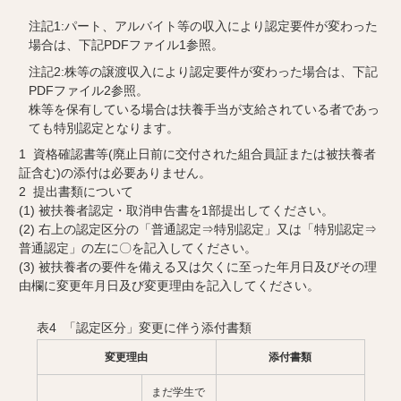
注記1:パート、アルバイト等の収入により認定要件が変わった
場合は、下記PDFファイル1参照。
注記2:株等の譲渡収入により認定要件が変わった場合は、下記
PDFファイル2参照。
株等を保有している場合は扶養手当が支給されている者であっ
ても特別認定となります。
1 資格確認書等(廃止日前に交付された組合員証または被扶養者
証含む)の添付は必要ありません。
2 提出書類について
(1) 被扶養者認定・取消申告書を1部提出してください。
(2) 右上の認定区分の「普通認定⇒特別認定」又は「特別認定⇒
普通認定」の左に〇を記入してください。
(3) 被扶養者の要件を備える又は欠くに至った年月日及びその理
由欄に変更年月日及び変更理由を記入してください。
表4 「認定区分」変更に伴う添付書類
変更理由
添付書類
まだ学生で