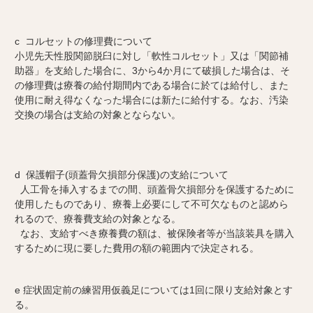
c コルセットの修理費について
小児先天性股関節脱臼に対し「軟性コルセット」又は「関節補
助器」を支給した場合に、3から4か月にて破損した場合は、そ
の修理費は療養の給付期間内である場合に於ては給付し、また
使用に耐え得なくなった場合には新たに給付する。なお、汚染
交換の場合は支給の対象とならない。
d 保護帽子(頭蓋骨欠損部分保護)の支給について
人工骨を挿入するまでの間、頭蓋骨欠損部分を保護するために
使用したものであり、療養上必要にして不可欠なものと認めら
れるので、療養費支給の対象となる。
なお、支給すべき療養費の額は、被保険者等が当該装具を購入
するために現に要した費用の額の範囲内で決定される。
e 症状固定前の練習用仮義足については1回に限り支給対象とす
る。