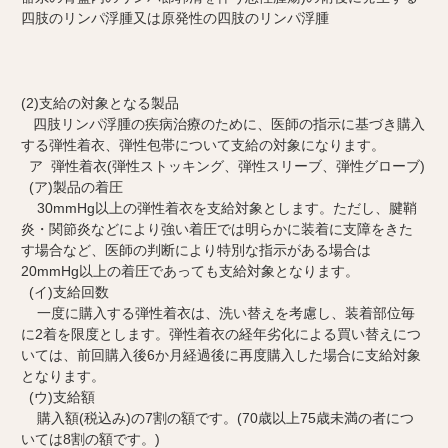
四肢のリンパ浮腫又は原発性の四肢のリンパ浮腫
(2)支給の対象となる製品
四肢リンパ浮腫の疾病治療のために、医師の指示に基づき購入
する弾性着衣、弾性包帯について支給の対象になります。
ア 弾性着衣(弾性ストッキング、弾性スリーブ、弾性グローブ)
(ア)製品の着圧
30mmHg以上の弾性着衣を支給対象とします。ただし、腱鞘
炎・関節炎などにより強い着圧では明らかに装着に支障をきた
す場合など、医師の判断により特別な指示がある場合は
20mmHg以上の着圧であっても支給対象となります。
(イ)支給回数
一度に購入する弾性着衣は、洗い替えを考慮し、装着部位毎
に2着を限度とします。弾性着衣の経年劣化による買い替えにつ
いては、前回購入後6か月経過後に再度購入した場合に支給対象
となります。
(ウ)支給額
購入額(税込み)の7割の額です。(70歳以上75歳未満の者につ
いては8割の額です。)