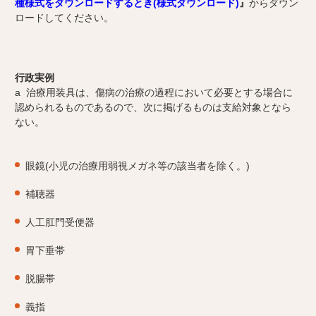
種様式をダウンロードするとき(様式ダウンロード)
』
からダウン
ロードしてください。
行政実例
a 治療用装具は、傷病の治療の過程において必要とする場合に
認められるものであるので、次に掲げるものは支給対象となら
ない。
眼鏡(小児の治療用弱視メガネ等の該当者を除く。)
補聴器
人工肛門受便器
胃下垂帯
脱腸帯
義指