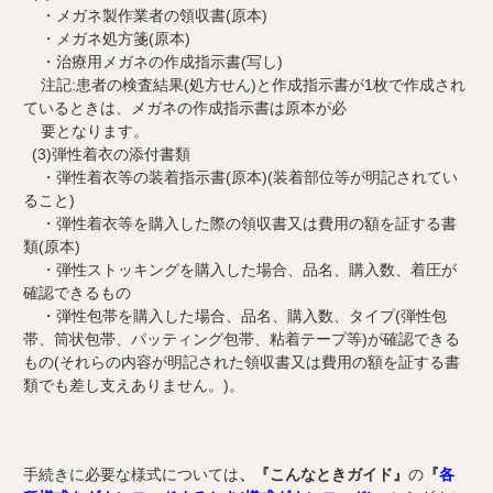
・メガネ製作業者の領収書(原本)
・メガネ処方箋(原本)
・治療用メガネの作成指示書(写し)
注記:患者の検査結果(処方せん)と作成指示書が1枚で作成され
ているときは、メガネの作成指示書は原本が必
要となります。
(3)弾性着衣の添付書類
・弾性着衣等の装着指示書(原本)(装着部位等が明記されてい
ること)
・弾性着衣等を購入した際の領収書又は費用の額を証する書
類(原本)
・弾性ストッキングを購入した場合、品名、購入数、着圧が
確認できるもの
・弾性包帯を購入した場合、品名、購入数、タイプ(弾性包
帯、筒状包帯、パッティング包帯、粘着テープ等)が確認できる
もの(それらの内容が明記された領収書又は費用の額を証する書
類でも差し支えありません。)。
手続きに必要な様式については
、『こんなときガイド』
の
『
各