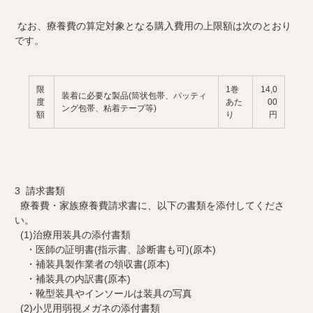
なお、療養費の算定対象となる購入費用の上限額は次のとおり
です。
限
1巻
14,0
装着に必要な製品(筒状包帯、パッティ
度
あた
00
ング包帯、粘着テープ等)
額
り
円
3 請求書類
療養費・家族療養費請求書に、以下の書類を添付してくださ
い。
(1)治療用装具の添付書類
・医師の証明書(指示書、診断書も可)(原本)
・補装具製作業者の領収書(原本)
・補装具の内訳書(原本)
・靴型装具やインソールは装具の写真
(2)小児用弱視メガネの添付書類