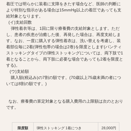
着圧では明らかに装着に支障をきたす場合など、医師の判断に
より特別な指示がある場合は15mmHg以上の着圧であっても支
給対象となります。
(イ)支給回数
弾性着衣等は、1回に限り療養費の支給対象とします。ただ
し、患者の疾患が治癒した後、再発した場合は、再度支給しま
す。なお、一度に購入する弾性着衣は、洗い替えを考慮し、装
着部位毎に2着(弾性包帯の場合は2巻)を限度とします(パンティ
ストッキングタイプの弾性ストッキングについては、両下肢で1
着となることから、両下肢に必要な場合であっても2着を限度と
する)。
(ウ)支給額
購入額(税込み)の7割の額です。(70歳以上75歳未満の者につ
いては8割の額です。)
なお、療養費の算定対象となる購入費用の上限額は次のとおり
です。
限度額
弾性ストッキング 1着につき
28,000円