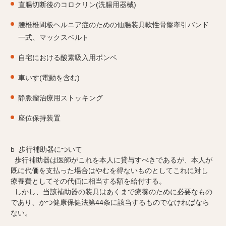
直腸切断後のコロクリン(洗腸用器械)
腰椎椎間板ヘルニア症のための仙腸装具軟性骨盤牽引バンド
一式、マックスベルト
自宅における酸素吸入用ボンベ
車いす(電動を含む)
静脈瘤治療用ストッキング
座位保持装置
b 歩行補助器について
歩行補助器は医師がこれを本人に貸与すべきであるが、本人が
既に代価を支払った場合はやむを得ないものとしてこれに対し
療養費としてその代価に相当する額を給付する。
しかし、当該補助器の装具はあくまで療養のために必要なもの
であり、かつ健康保健法第44条に該当するものでなければなら
ない。