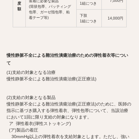
7,000円
装着に必要な製品
度
1組につき
(筒状包帯、パッティング
額
包帯、ガーゼ指包帯、粘
下肢
着テープ等)
14,000円
1組につき
慢性静脈不全による難治性潰瘍治療のための弾性着衣等につい
て
(1)支給の対象となる治療
慢性静脈不全による難治性潰瘍治療(正圧療法)
(2)支給の対象となる製品
慢性静脈不全による難治性潰瘍治療(正圧療法)のために、医師の
指示に基づき購入する弾性着衣、弾性包帯について、当該治療
において1回に限り支給の対象になります。
ア 弾性着衣(弾性ストッキング)
(ア)製品の着圧
30mmHg以上の弾性着衣を支給対象とします。ただし、強い