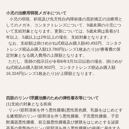
小児の治療用弱視メガネについて
小児の弱視、斜視及び先天性白内障術後の屈折矯正の治療用と
してのメガネ、コンタクトレンズについて、9歳未満の小児につ
いて支給対象となります。更新については、5歳未満は装着が1
年以上、5歳以上は2年以上の場合、支給対象となります。
なお、支給額は掛けめがね式税込み購入額40,492円、コンタク
トレンズ税込み購入額13,780円(レンズ1枚あたり)が療養費の算
定対象となる購入費用の上限額となります。
ただし、医師の指示日が令和6年3月31日以前の場合、掛けめが
ね式税込み購入額38,902円、コンタクトレンズ税込み購入額
16,324円(レンズ1枚あたり)が上限額となります。
四肢のリンパ浮腫治療のための弾性着衣等について
(1)支給の対象となる疾病
リンパ節郭清術を伴う悪性腫瘍(悪性黒色腫、乳腺をはじめとす
る腋窩部のリンパ節郭清を伴う悪性腫瘍、子宮悪性腫瘍、子宮
附属器悪性腫瘍、前立腺悪性腫瘍及び膀胱をはじめとする泌尿
器系の骨盤内のリンパ節郭清を伴う悪性腫瘍)の術後に発生する