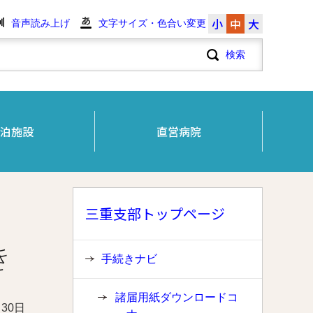
小
中
大
音声読み上げ
文字サイズ・色合い変更
泊施設
直営病院
三重支部トップページ
き
手続きナビ
諸届用紙ダウンロードコ
月30日