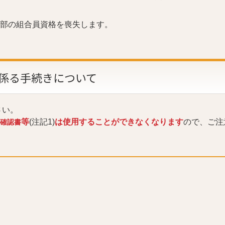
部の組合員資格を喪失します。
係る手続きについて
さい。
等
(注記1)
は使用することができなくなります
ので、ご注
確認書