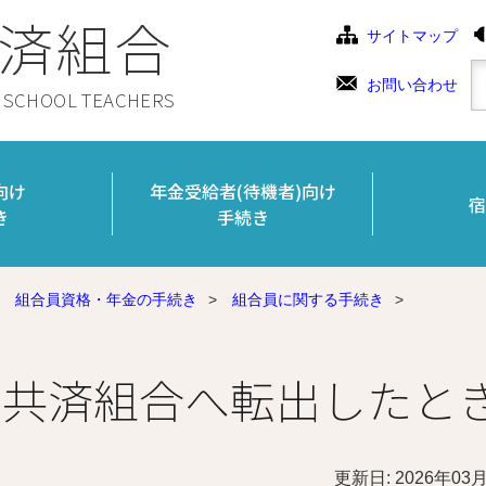
済組合
サイトマップ
お問い合わせ
C SCHOOL TEACHERS
向け
年金受給者(待機者)向け
宿
き
手続き
組合員資格・年金の手続き
>
組合員に関する手続き
>
の共済組合へ転出したと
更新日: 2026年03