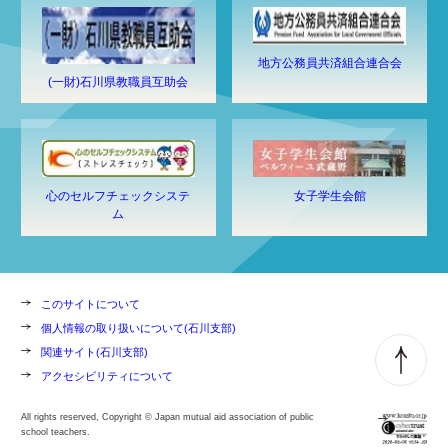
地方公務員共済組合連合会
(一財)石川県教職員互助会
心のセルフチェックシステ
女子学生会館
ム
このサイトについて
個人情報の取り扱いについて(石川支部)
関連サイト(石川支部)
アクセシビリティについて
All rights reserved, Copyright © Japan mutual aid association of public
school teachers.