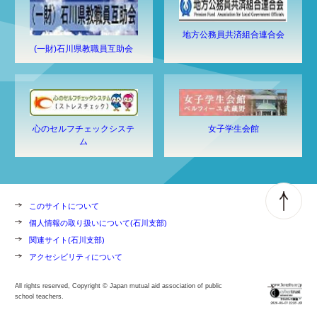
地方公務員共済組合連合会
(一財)石川県教職員互助会
心のセルフチェックシステ
女子学生会館
ム
このサイトについて
個人情報の取り扱いについて(石川支部)
関連サイト(石川支部)
アクセシビリティについて
All rights reserved, Copyright © Japan mutual aid association of public
school teachers.