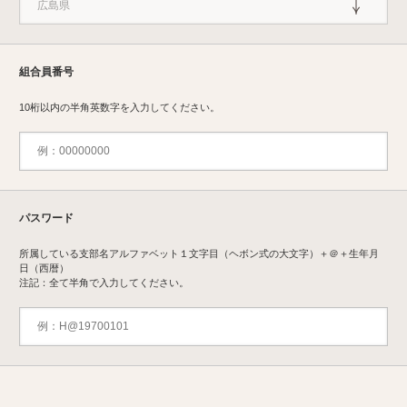
組合員番号
10桁以内の半角英数字を入力してください。
パスワード
所属している支部名アルファベット１文字目（ヘボン式の大文字）＋＠＋生年月
日（西暦）
注記：全て半角で入力してください。