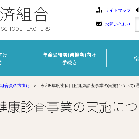
済組合
サイトマップ
お問い合わせ
C SCHOOL TEACHERS
向け
年金受給者(待機者)向け
宿
き
手続き
組合員の方向け
>
令和5年度歯科口腔健康診査事業の実施について(通
健康診査事業の実施につ