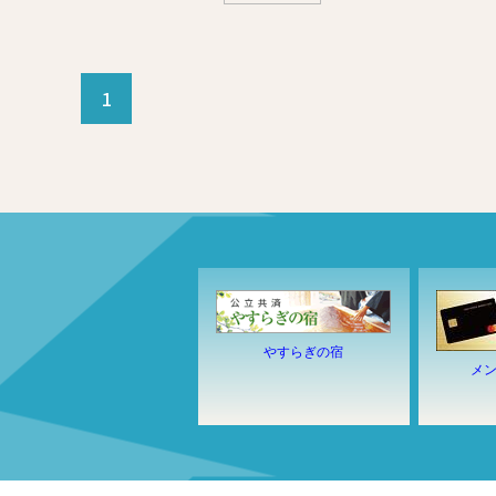
1
やすらぎの宿
メ