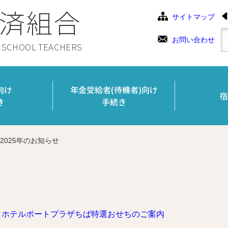
済組合
サイトマップ
お問い合わせ
C SCHOOL TEACHERS
向け
年金受給者(待機者)向け
宿
き
手続き
2025年のお知らせ
】ホテルポートプラザちば特選おせちのご案内