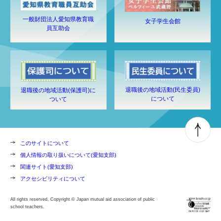
一般財団法人愛知県教育職
女子学生会館
員互助会
退職後の地域活動(民生委員)
退職後の地域活動(保護司)に
について
ついて
このサイトについて
個人情報の取り扱いについて(愛知支部)
関連サイト(愛知支部)
アクセシビリティについて
All rights reserved, Copyright © Japan mutual aid association of public
school teachers.