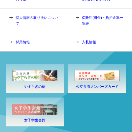
個人情報の取り扱いについ
保険料(掛金)・負担金率一
て
覧表
採用情報
入札情報
やすらぎの宿
公立共済メンバーズカード
女子学生会館