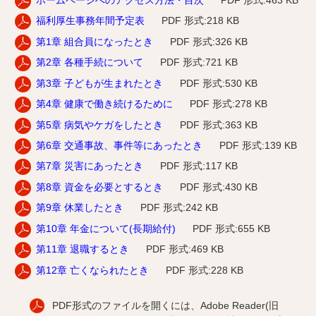
ホームページへのアクセス方法・目次
PDF
形式:463 KB
福利厚生事務年間予定表
PDF
形式:218 KB
第1章 組合員になったとき
PDF
形式:326 KB
第2章 各種手続について
PDF
形式:721 KB
第3章 子どもが生まれたとき
PDF
形式:530 KB
第4章 健康で働き続けるために
PDF
形式:278 KB
第5章 病気やケガをしたとき
PDF
形式:363 KB
第6章 交通事故、事件等にあったとき
PDF
形式:139 KB
第7章 災害にあったとき
PDF
形式:117 KB
第8章 資金を必要とするとき
PDF
形式:430 KB
第9章 休業したとき
PDF
形式:242 KB
第10章 年金について(長期給付)
PDF
形式:655 KB
第11章 退職するとき
PDF
形式:469 KB
第12章 亡くなられたとき
PDF
形式:228 KB
PDF形式のファイルを開くには、Adobe Reader(旧