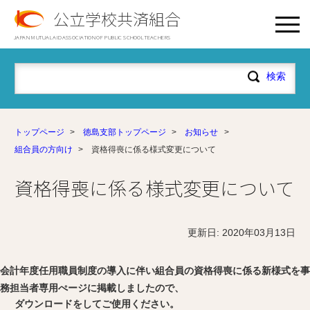
公立学校共済組合
JAPAN MUTUAL AID ASSOCIATION OF PUBLIC SCHOOL TEACHERS
トップページ
>
徳島支部トップページ
>
お知らせ
>
組合員の方向け
>
資格得喪に係る様式変更について
資格得喪に係る様式変更について
更新日: 2020年03月13日
会計年度任用職員制度の導入に伴い組合員の資格得喪に係る新様式を事
務担当者専用ぺージに掲載しましたので、
ダウンロードをしてご使用ください。