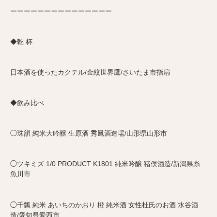
ーーーーーーーーーーーーーーー
◆乾 杯
日本酒を使ったカクテル/金紋世界鷹/さいたま市指扇
◆飲み比べ
◯珠韻 純米大吟醸 生原酒 秀鳳酒造場/山形県山形市
◯ツキミズ 1/0 PRODUCT K1801 純米吟醸 猪俣酒造/新潟県糸
魚川市
◯千瓢 純米 あいちのかおり 橙 純米酒 女性杜氏のお酒
水谷酒
造/愛知県愛西市