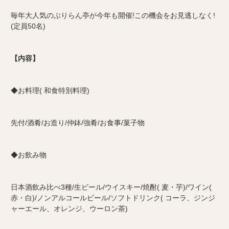
毎年大人気のぶりらん亭が今年も開催!この機会をお見逃しなく!
(定員50名)
【内容】
◆お料理( 和食特別料理)
先付/酒肴/お造り/仲鉢/強肴/お食事/菓子物
◆お飲み物
日本酒飲み比べ3種/生ビール/ウイスキー/焼酎( 麦・芋)/
ワイン(
赤・白)/ノンアルコールビール/ソフトドリンク( コーラ、ジンジ
ャーエール、オレンジ、ウーロン茶)