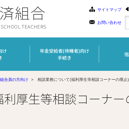
済組合
サイトマップ
お問い合わせ
C SCHOOL TEACHERS
向け
年金受給者(待機者)向け
宿
き
手続き
組合員の方向け
>
相談業務について(福利厚生等相談コーナーの廃止)
福利厚生等相談コーナー