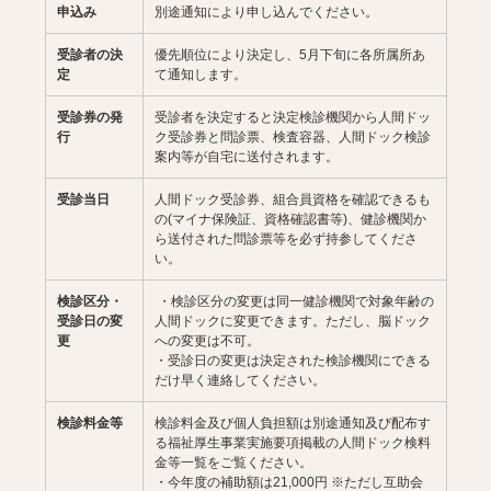
申込み
別途通知により申し込んでください。
受診者の決
優先順位により決定し、5月下旬に各所属所あ
定
て通知します。
受診券の発
受診者を決定すると決定検診機関から人間ドッ
行
ク受診券と問診票、検査容器、人間ドック検診
案内等が自宅に送付されます。
受診当日
人間ドック受診券、組合員資格を確認できるも
の(マイナ保険証、資格確認書等)、健診機関か
ら送付された問診票等を必ず持参してくださ
い。
検診区分・
・検診区分の変更は同一健診機関で対象年齢の
受診日の変
人間ドックに変更できます。ただし、脳ドック
更
への変更は不可。
・受診日の変更は決定された検診機関にできる
だけ早く連絡してください。
検診料金等
検診料金及び個人負担額は別途通知及び配布す
る福祉厚生事業実施要項掲載の人間ドック検料
金等一覧をご覧ください。
・今年度の補助額は21,000円 ※ただし互助会