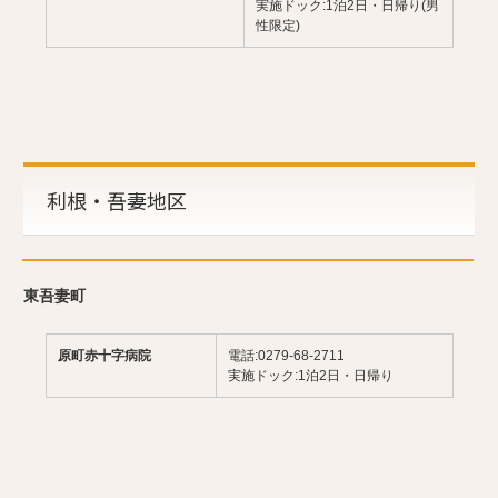
実施ドック:1泊2日・日帰り(男
性限定)
利根・吾妻地区
東吾妻町
原町赤十字病院
電話:0279-68-2711
実施ドック:1泊2日・日帰り